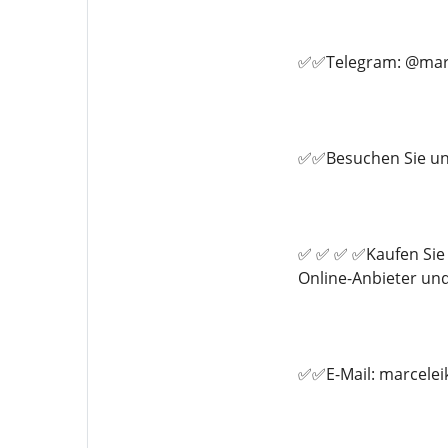
✅✅Telegram: @marc
✅✅Besuchen Sie un
✅ ✅ ✅ ✅Kaufen Sie 
Online-Anbieter un
✅✅E-Mail: marcele