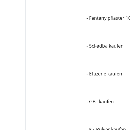
- Fentanylpflaster 
- 5cl-adba kaufen
- Etazene kaufen
- GBL kaufen
- K2-Pulver kaufen