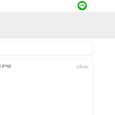
 อ่าน)
แจ้งลบ