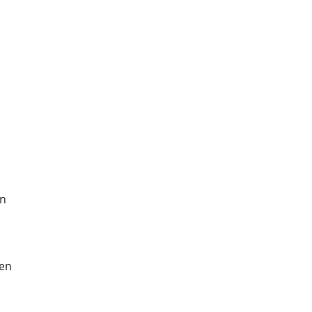
en
fen