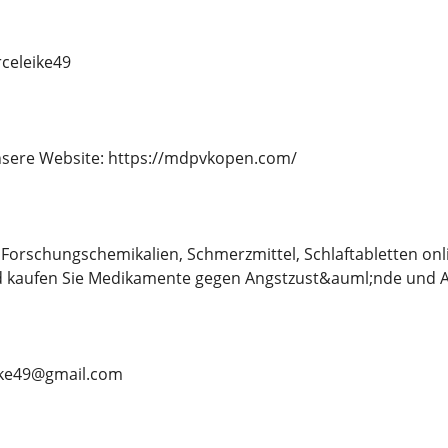
eleike49
sere Website: https://mdpvkopen.com/
Forschungschemikalien, Schmerzmittel, Schlaftabletten on
d kaufen Sie Medikamente gegen Angstzust&auml;nde und A
ike49@gmail.com