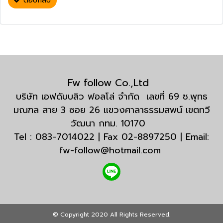
ตอบกลับ
Fw follow Co.,Ltd
บริษัท เอฟดับบลิว ฟอลโล่ จำกัด เลขที่ 69 ซ.พุทธ
มณฑล สาย 3 ซอย 26 แขวงศาลาธรรมสพน์ เขตทวี
วัฒนา กทม. 10170
Tel : 083-7014022 | Fax 02-8897250 | Email:
fw-follow@hotmail.com
© Copyright 2020 All Rights Reserved.