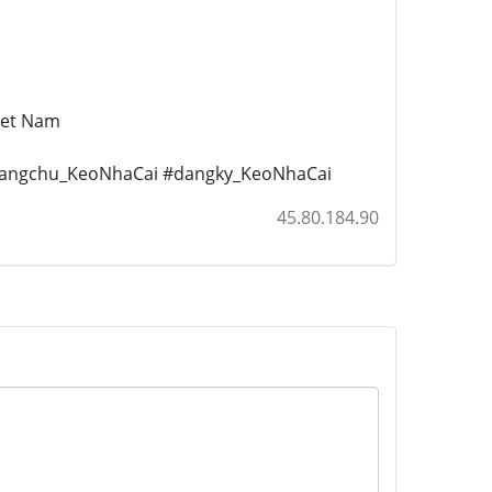
iet Nam
rangchu_KeoNhaCai #dangky_KeoNhaCai
45.80.184.90