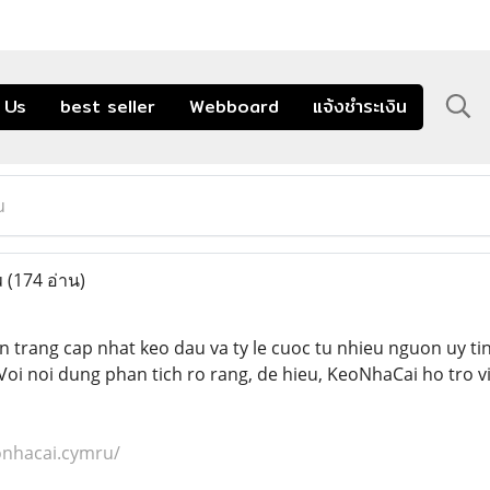
 Us
best seller
Webboard
แจ้งชำระเงิน
u
u
(174 อ่าน)
n trang cap nhat keo dau va ty le cuoc tu nhieu nguon uy ti
oi noi dung phan tich ro rang, de hieu, KeoNhaCai ho tro v
onhacai.cymru/