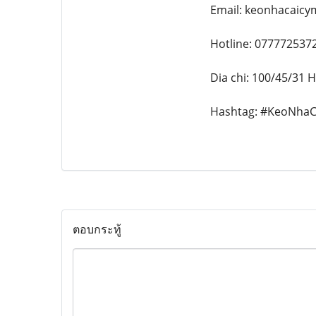
Email: keonhacaic
Hotline: 077772537
Dia chi: 100/45/31 
Hashtag: #KeoNhaC
ตอบกระทู้