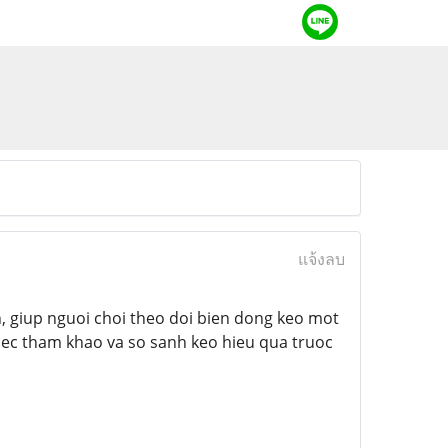
แจ้งลบ
n, giup nguoi choi theo doi bien dong keo mot
iec tham khao va so sanh keo hieu qua truoc