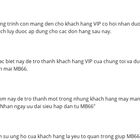
ong trinh con mang den cho khach hang VIP co hoi nhan d
ch luy duoc ap dung cho cac don hang sau nay.
ac biet nay de tro thanh khach hang VIP cua chung toi va 
n mai MB66.
om nay de tro thanh mot trong nhung khach hang may man n
 Nhan ngay uu dai sieu hap dan tu MB66"
an su ung ho cua khach hang la yeu to quan trong giup MB66 