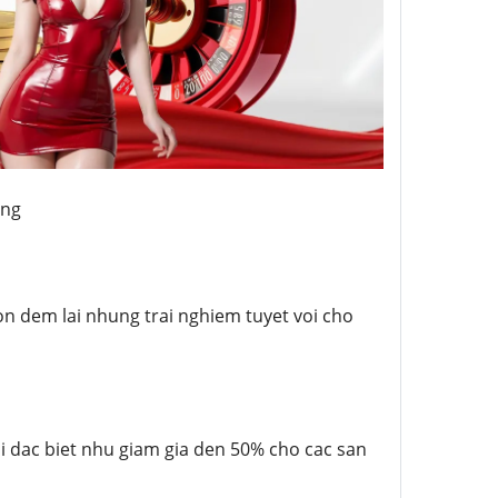
ung
n dem lai nhung trai nghiem tuyet voi cho
i dac biet nhu giam gia den 50% cho cac san