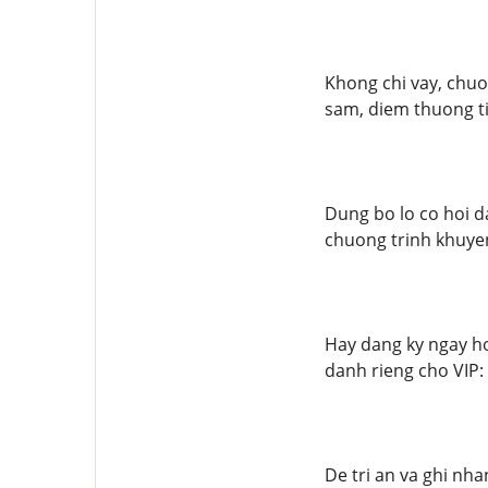
Khong chi vay, chu
sam, diem thuong ti
Dung bo lo co hoi d
chuong trinh khuye
Hay dang ky ngay h
danh rieng cho VIP:
De tri an va ghi nh