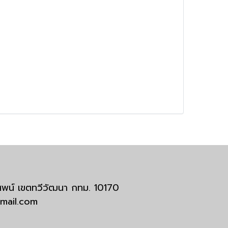
มสพน์ เขตทวีวัฒนา กทม. 10170
tmail.com