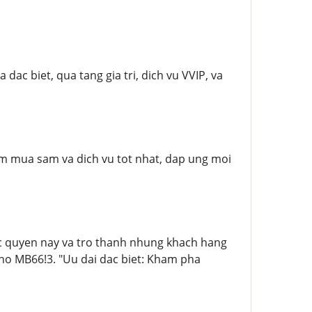
dac biet, qua tang gia tri, dich vu VVIP, va
em mua sam va dich vu tot nhat, dap ung moi
c quyen nay va tro thanh nhung khach hang
 ho MB66!3. "Uu dai dac biet: Kham pha