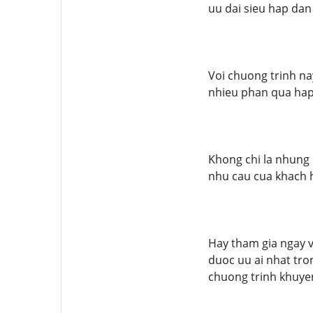
uu dai sieu hap dan
Voi chuong trinh nay
nhieu phan qua hap
Khong chi la nhung 
nhu cau cua khach 
Hay tham gia ngay 
duoc uu ai nhat tro
chuong trinh khuye