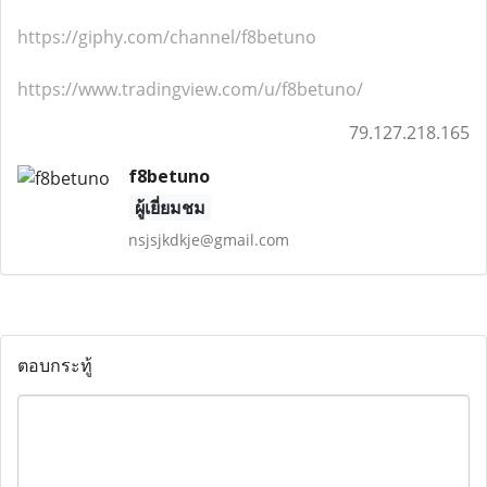
https://giphy.com/channel/f8betuno
https://www.tradingview.com/u/f8betuno/
79.127.218.165
f8betuno
ผู้เยี่ยมชม
nsjsjkdkje@gmail.com
ตอบกระทู้