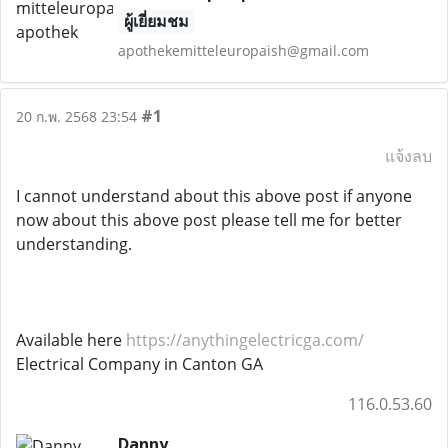
ผู้เยี่ยมชม
apothekemitteleuropaish@gmail.com
#1
20 ก.พ. 2568 23:54
แจ้งลบ
I cannot understand about this above post if anyone
now about this above post please tell me for better
understanding.
Available here
https://anythingelectricga.com/
Electrical Company in Canton GA
116.0.53.60
Danny