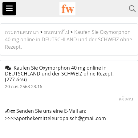
กระดานสนทนา
>
สนทนาทั่ไป
>
Kaufen Sie Oxymorphon
40 mg online in DEUTSCHLAND und der SCHWEIZ ohne
Rezept.
Kaufen Sie Oxymorphon 40 mg online in
DEUTSCHLAND und der SCHWEIZ ohne Rezept.
(277 อ่าน)
20 ก.พ. 2568 23:16
แจ้งลบ
✍️☎️ Senden Sie uns eine E-Mail an:
>>>>apothekemitteleuropaisch@gmail.com