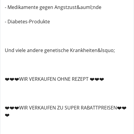
- Medikamente gegen Angstzust&auml;nde
- Diabetes-Produkte
Und viele andere genetische Krankheiten&lsquo;
❤️❤️❤️WIR VERKAUFEN OHNE REZEPT ❤️❤️❤️
❤️❤️❤️WIR VERKAUFEN ZU SUPER RABATTPREISEN❤️❤️
❤️