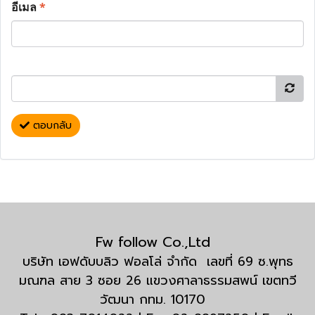
อีเมล
*
ตอบกลับ
Fw follow Co.,Ltd
บริษัท เอฟดับบลิว ฟอลโล่ จำกัด เลขที่ 69 ซ.พุทธ
มณฑล สาย 3 ซอย 26 แขวงศาลาธรรมสพน์ เขตทวี
วัฒนา กทม. 10170