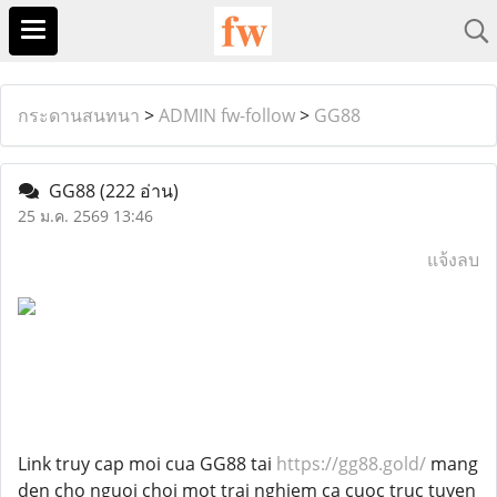
กระดานสนทนา
>
ADMIN fw-follow
>
GG88
GG88
(222 อ่าน)
25 ม.ค. 2569 13:46
แจ้งลบ
Link truy cap moi cua GG88 tai
https://gg88.gold/
mang
den cho nguoi choi mot trai nghiem ca cuoc truc tuyen