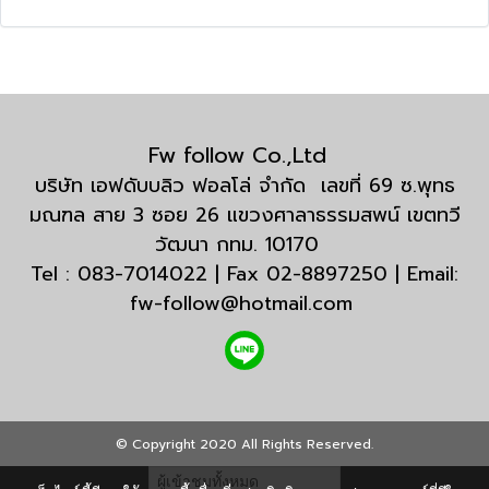
Fw follow Co.,Ltd
บริษัท เอฟดับบลิว ฟอลโล่ จำกัด เลขที่ 69 ซ.พุทธ
มณฑล สาย 3 ซอย 26 แขวงศาลาธรรมสพน์ เขตทวี
วัฒนา กทม. 10170
Tel : 083-7014022 | Fax 02-8897250 | Email:
fw-follow@hotmail.com
© Copyright 2020 All Rights Reserved.
ผู้เข้าชมทั้งหมด