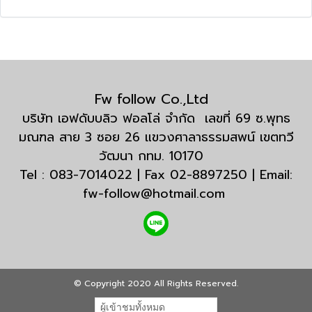
Fw follow Co.,Ltd
บริษัท เอฟดับบลิว ฟอลโล่ จำกัด เลขที่ 69 ซ.พุทธ
มณฑล สาย 3 ซอย 26 แขวงศาลาธรรมสพน์ เขตทวี
วัฒนา กทม. 10170
Tel : 083-7014022 | Fax 02-8897250 | Email:
fw-follow@hotmail.com
© Copyright 2020 All Rights Reserved.
ผู้เข้าชมวันนี้
7,454