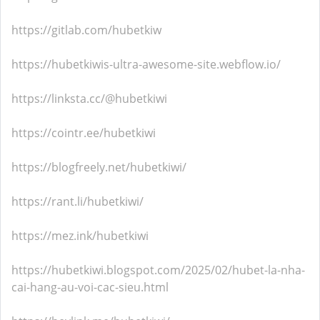
https://gitlab.com/hubetkiw
https://hubetkiwis-ultra-awesome-site.webflow.io/
https://linksta.cc/@hubetkiwi
https://cointr.ee/hubetkiwi
https://blogfreely.net/hubetkiwi/
https://rant.li/hubetkiwi/
https://mez.ink/hubetkiwi
https://hubetkiwi.blogspot.com/2025/02/hubet-la-nha-
cai-hang-au-voi-cac-sieu.html