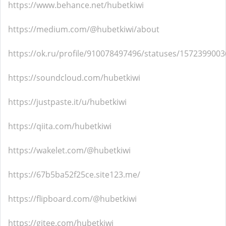
https://www.behance.net/hubetkiwi
https://medium.com/@hubetkiwi/about
https://ok.ru/profile/910078497496/statuses/157239900
https://soundcloud.com/hubetkiwi
https://justpaste.it/u/hubetkiwi
https://qiita.com/hubetkiwi
https://wakelet.com/@hubetkiwi
https://67b5ba52f25ce.site123.me/
https://flipboard.com/@hubetkiwi
https://gitee.com/hubetkiwi