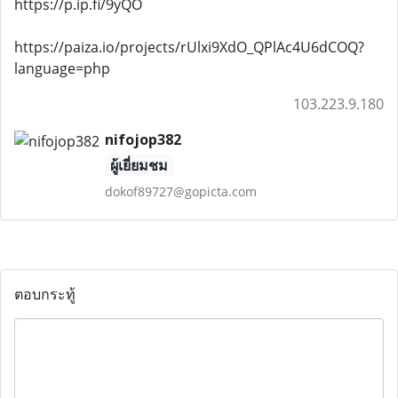
https://p.ip.fi/9yQO
https://paiza.io/projects/rUlxi9XdO_QPlAc4U6dCOQ?
language=php
103.223.9.180
nifojop382
ผู้เยี่ยมชม
dokof89727@gopicta.com
ตอบกระทู้