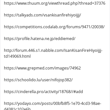
https://www.thuum.org/viewthread.php?thread=37376
https://talkyads.com/vsankisanfirehiyoijjj/
https://competitions.codalab.org/forums/9471/20038/
https://profile.hatena.ne.jp/eddiemed/
http://forum.446.s1.nabble.com/IsanKisanFireHiyoijjj-
td149069.html
https://www.grepmed.com/images/74962
https://schoolido.lu/user/nifojop382/
https://cinderella.pro/activity/18768//#add
https://yodayo.com/posts/00bfb8f5-1e70-4cd3-98ae-
d4381c102e6b