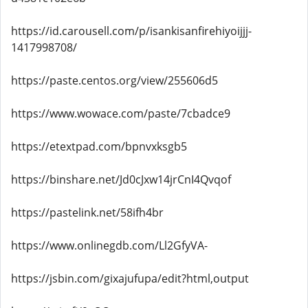
https://id.carousell.com/p/isankisanfirehiyoijjj-
1417998708/
https://paste.centos.org/view/255606d5
https://www.wowace.com/paste/7cbadce9
https://etextpad.com/bpnvxksgb5
https://binshare.net/Jd0cJxw14jrCnI4Qvqof
https://pastelink.net/58ifh4br
https://www.onlinegdb.com/Ll2GfyVA-
https://jsbin.com/gixajufupa/edit?html,output