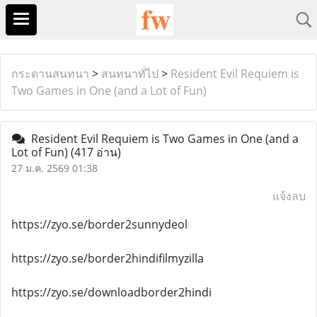
กระดานสนทนา
>
สนทนาทั่ไป
>
Resident Evil Requiem is
Two Games in One (and a Lot of Fun)
Resident Evil Requiem is Two Games in One (and a
Lot of Fun)
(417 อ่าน)
27 ม.ค. 2569 01:38
แจ้งลบ
https://zyo.se/border2sunnydeol
https://zyo.se/border2hindifilmyzilla
https://zyo.se/downloadborder2hindi