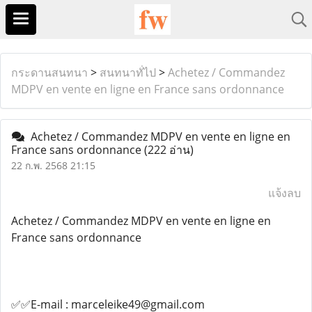
กระดานสนทนา
>
สนทนาทั่ไป
>
Achetez / Commandez
MDPV en vente en ligne en France sans ordonnance
Achetez / Commandez MDPV en vente en ligne en
France sans ordonnance
(222 อ่าน)
22 ก.พ. 2568 21:15
แจ้งลบ
Achetez / Commandez MDPV en vente en ligne en
France sans ordonnance
✅✅E-mail : marceleike49@gmail.com