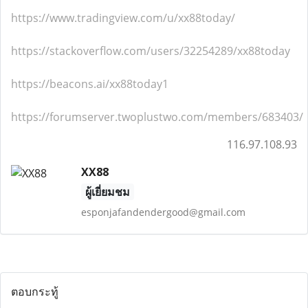
https://www.tradingview.com/u/xx88today/
https://stackoverflow.com/users/32254289/xx88today
https://beacons.ai/xx88today1
https://forumserver.twoplustwo.com/members/683403/
116.97.108.93
XX88
ผู้เยี่ยมชม
esponjafandendergood@gmail.com
ตอบกระทู้