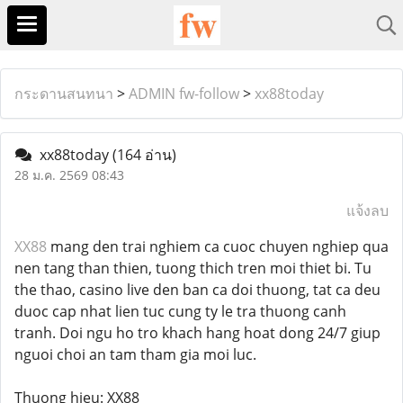
กระดานสนทนา
>
ADMIN fw-follow
>
xx88today
xx88today
(164 อ่าน)
28 ม.ค. 2569 08:43
แจ้งลบ
XX88
mang den trai nghiem ca cuoc chuyen nghiep qua
nen tang than thien, tuong thich tren moi thiet bi. Tu
the thao, casino live den ban ca doi thuong, tat ca deu
duoc cap nhat lien tuc cung ty le tra thuong canh
tranh. Doi ngu ho tro khach hang hoat dong 24/7 giup
nguoi choi an tam tham gia moi luc.
Thuong hieu: XX88