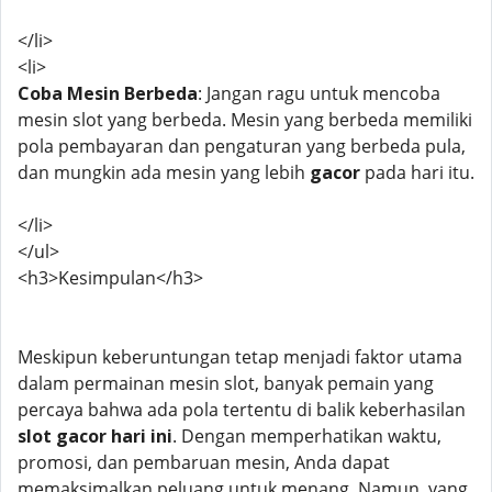
</li>
<li>
Coba Mesin Berbeda
: Jangan ragu untuk mencoba
mesin slot yang berbeda. Mesin yang berbeda memiliki
pola pembayaran dan pengaturan yang berbeda pula,
dan mungkin ada mesin yang lebih
gacor
pada hari itu.
</li>
</ul>
<h3>Kesimpulan</h3>
Meskipun keberuntungan tetap menjadi faktor utama
dalam permainan mesin slot, banyak pemain yang
percaya bahwa ada pola tertentu di balik keberhasilan
slot gacor hari ini
. Dengan memperhatikan waktu,
promosi, dan pembaruan mesin, Anda dapat
memaksimalkan peluang untuk menang. Namun, yang