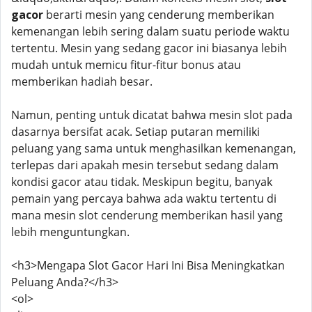
gacor
berarti mesin yang cenderung memberikan
kemenangan lebih sering dalam suatu periode waktu
tertentu. Mesin yang sedang gacor ini biasanya lebih
mudah untuk memicu fitur-fitur bonus atau
memberikan hadiah besar.
Namun, penting untuk dicatat bahwa mesin slot pada
dasarnya bersifat acak. Setiap putaran memiliki
peluang yang sama untuk menghasilkan kemenangan,
terlepas dari apakah mesin tersebut sedang dalam
kondisi gacor atau tidak. Meskipun begitu, banyak
pemain yang percaya bahwa ada waktu tertentu di
mana mesin slot cenderung memberikan hasil yang
lebih menguntungkan.
<h3>Mengapa Slot Gacor Hari Ini Bisa Meningkatkan
Peluang Anda?</h3>
<ol>