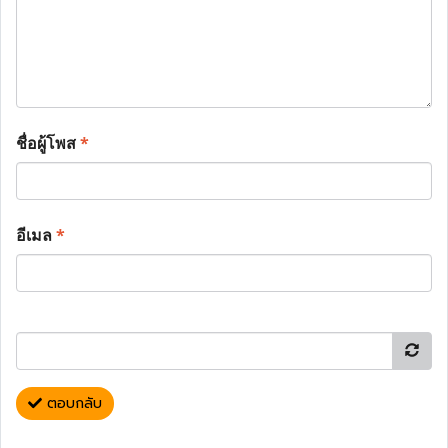
ชื่อผู้โพส
*
อีเมล
*
ตอบกลับ