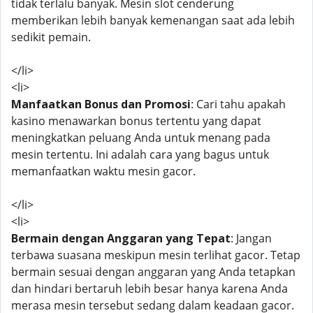
tidak terlalu banyak. Mesin slot cenderung
memberikan lebih banyak kemenangan saat ada lebih
sedikit pemain.
</li>
<li>
Manfaatkan Bonus dan Promosi
: Cari tahu apakah
kasino menawarkan bonus tertentu yang dapat
meningkatkan peluang Anda untuk menang pada
mesin tertentu. Ini adalah cara yang bagus untuk
memanfaatkan waktu mesin gacor.
</li>
<li>
Bermain dengan Anggaran yang Tepat
: Jangan
terbawa suasana meskipun mesin terlihat gacor. Tetap
bermain sesuai dengan anggaran yang Anda tetapkan
dan hindari bertaruh lebih besar hanya karena Anda
merasa mesin tersebut sedang dalam keadaan gacor.