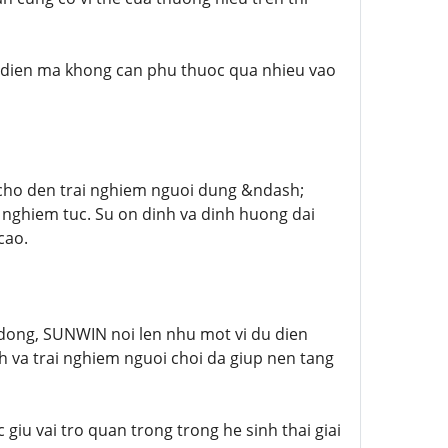
n dien ma khong can phu thuoc qua nhieu vao
e cho den trai nghiem nguoi dung &ndash;
nghiem tuc. Su on dinh va dinh huong dai
cao.
 dong, SUNWIN noi len nhu mot vi du dien
h va trai nghiem nguoi choi da giup nen tang
iu vai tro quan trong trong he sinh thai giai