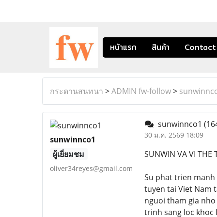
หน้าแรก
สินค้า
Contact
กระดานสนทนา
>
ADMIN fw-follow
>
sunwinnc
sunwinnco1
(16
30 ม.ค. 2569 18:09
sunwinnco1
ผู้เยี่ยมชม
SUNWIN VA VI THE
oliver34reyes@gmail.com
Su phat trien manh 
tuyen tai Viet Nam 
nguoi tham gia nho t
trinh sang loc khoc