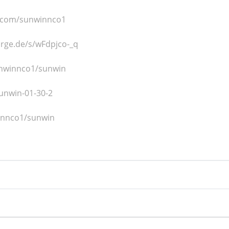
.com/sunwinnco1
orge.de/s/wFdpjco-_q
unwinnco1/sunwin
sunwin-01-30-2
winnco1/sunwin