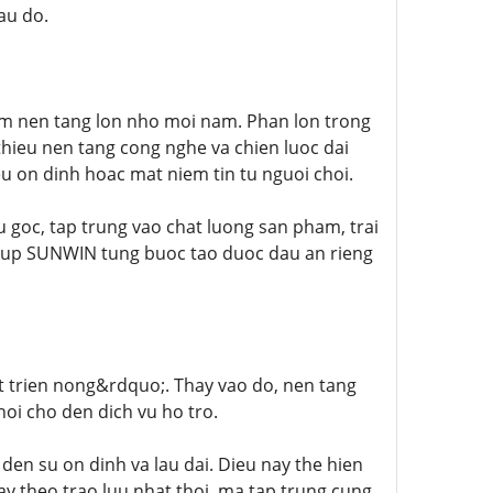
au do.
am nen tang lon nho moi nam. Phan lon trong
hieu nen tang cong nghe va chien luoc dai
eu on dinh hoac mat niem tin tu nguoi choi.
goc, tap trung vao chat luong san pham, trai
giup SUNWIN tung buoc tao duoc dau an rieng
 trien nong&rdquo;. Thay vao do, nen tang
hoi cho den dich vu ho tro.
n su on dinh va lau dai. Dieu nay the hien
 theo trao luu nhat thoi, ma tap trung cung