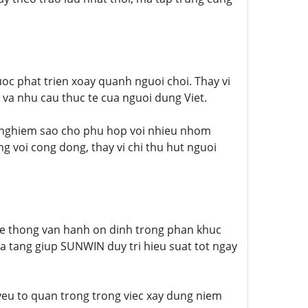
oc phat trien xoay quanh nguoi choi. Thay vi
 va nhu cau thuc te cua nguoi dung Viet.
rai nghiem sao cho phu hop voi nhieu nhom
g voi cong dong, thay vi chi thu hut nguoi
he thong van hanh on dinh trong phan khuc
a tang giup SUNWIN duy tri hieu suat tot ngay
 yeu to quan trong trong viec xay dung niem