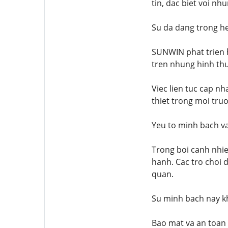
tin, dac biet voi n
Su da dang trong he 
SUNWIN phat trien h
tren nhung hinh thu
Viec lien tuc cap n
thiet trong moi truon
Yeu to minh bach v
Trong boi canh nhie
hanh. Cac tro choi 
quan.
Su minh bach nay kh
Bao mat va an toan 