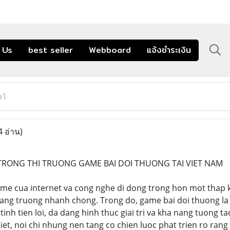
 Us
best seller
Webboard
แจ้งชำระเงิน
o1
4 อ่าน)
 TRONG THI TRUONG GAME BAI DOI THUONG TAI VIET NAM
me cua internet va cong nghe di dong trong hon mot thap ky
tang truong nhanh chong. Trong do, game bai doi thuong la 
inh tien loi, da dang hinh thuc giai tri va kha nang tuong ta
 liet, noi chi nhung nen tang co chien luoc phat trien ro ra