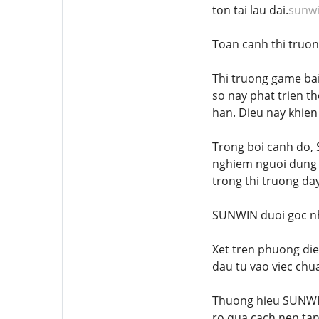
ton tai lau dai.
sunw
Toan canh thi truo
Thi truong game bai
so nay phat trien t
han. Dieu nay khien
Trong boi canh do, 
nghiem nguoi dung 
trong thi truong da
SUNWIN duoi goc nh
Xet tren phuong di
dau tu vao viec chua
Thuong hieu SUNWIN 
ro qua cach nen tan