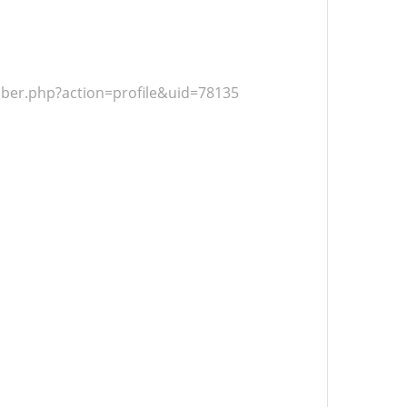
ber.php?action=profile&uid=78135