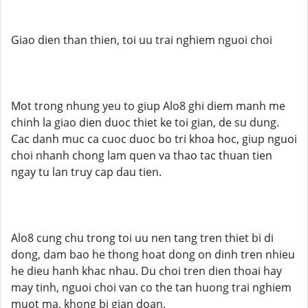
Giao dien than thien, toi uu trai nghiem nguoi choi
Mot trong nhung yeu to giup Alo8 ghi diem manh me
chinh la giao dien duoc thiet ke toi gian, de su dung.
Cac danh muc ca cuoc duoc bo tri khoa hoc, giup nguoi
choi nhanh chong lam quen va thao tac thuan tien
ngay tu lan truy cap dau tien.
Alo8 cung chu trong toi uu nen tang tren thiet bi di
dong, dam bao he thong hoat dong on dinh tren nhieu
he dieu hanh khac nhau. Du choi tren dien thoai hay
may tinh, nguoi choi van co the tan huong trai nghiem
muot ma, khong bi gian doan.