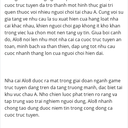
cuoc truc tuyen da tro thanh mot hinh thuc giai tri
quen thuoc voi nhieu nguoi choi tai chau A. Cung voi su
gia tang ve nhu cau la su xuat hien cua hang loat nha
cai khac nhau, khien nguoi choi gap khong it kho khan
trong viec lua chon mot nen tang uy tin. Giua boi canh
do, Alo8 noi len nhu mot nha cai ca cuoc truc tuyen an
toan, minh bach va than thien, dap ung tot nhu cau
cuoc nhanh thang lon cua nguoi choi hien dai.
Nha cai Alo8 duoc ra mat trong giai doan nganh game
truc tuyen dang tren da tang truong manh, dac biet tai
khu vuc chau A. Nho chien luoc phat trien ro rang va
tap trung vao trai nghiem nguoi dung, Alo8 nhanh
chong tao dung duoc niem tin trong cong dong ca
cuoc truc tuyen.