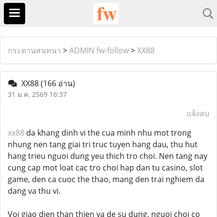
กระดานสนทนา
>
ADMIN fw-follow
>
XX88
XX88
(166 อ่าน)
31 ม.ค. 2569 16:37
แจ้งลบ
xx88
da khang dinh vi the cua minh nhu mot trong
nhung nen tang giai tri truc tuyen hang dau, thu hut
hang trieu nguoi dung yeu thich tro choi. Nen tang nay
cung cap mot loat cac tro choi hap dan tu casino, slot
game, den ca cuoc the thao, mang den trai nghiem da
dang va thu vi.
Voi giao dien than thien va de su dung, nguoi choi co