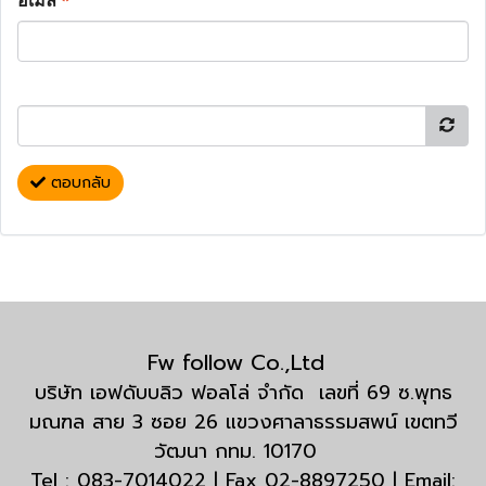
อีเมล
*
ตอบกลับ
Fw follow Co.,Ltd
บริษัท เอฟดับบลิว ฟอลโล่ จำกัด เลขที่ 69 ซ.พุทธ
มณฑล สาย 3 ซอย 26 แขวงศาลาธรรมสพน์ เขตทวี
วัฒนา กทม. 10170
Tel : 083-7014022 | Fax 02-8897250 | Email: