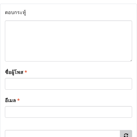
ตอบกระทู้
ชื่อผู้โพส
*
อีเมล
*