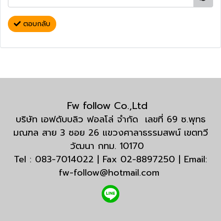
ตอบกลับ
Fw follow Co.,Ltd
บริษัท เอฟดับบลิว ฟอลโล่ จำกัด เลขที่ 69 ซ.พุทธ
มณฑล สาย 3 ซอย 26 แขวงศาลาธรรมสพน์ เขตทวี
วัฒนา กทม. 10170
Tel : 083-7014022 | Fax 02-8897250 | Email:
fw-follow@hotmail.com