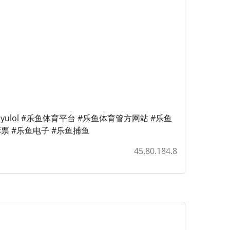
#leyutiyulol #乐鱼体育平台 #乐鱼体育管方网站 #乐鱼
彩票 #乐鱼电子 #乐鱼捕鱼
45.80.184.8