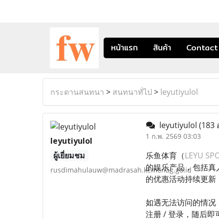
หน้าแรก
สินค้า
Contact
กระดานสนทนา
>
สนทนาทั่ไป
>
leyutiyulol
leyutiyulol
(183 
1 ก.พ. 2569 03:03
leyutiyulol
ผู้เยี่ยมชม
乐鱼体育（
LEYU SP
的娱乐产品，包括真
rusdimahulauw@madrasah.kemenag.go.id
的优惠活动持续更新
如遇无法访问的情况，
注册 / 登录，随后即