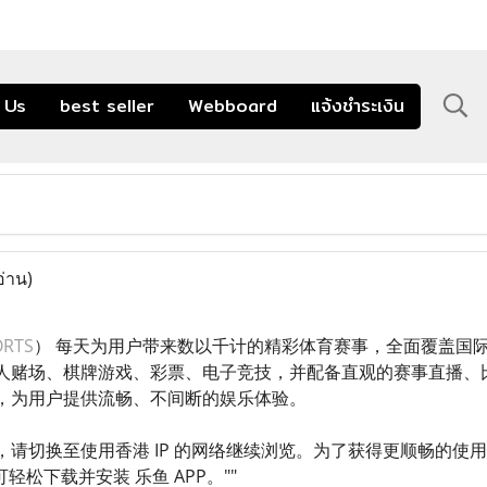
 Us
best seller
Webboard
แจ้งชำระเงิน
อ่าน)
ORTS
） 每天为用户带来数以千计的精彩体育赛事，全面覆盖国
人赌场、棋牌游戏、彩票、电子竞技，并配备直观的赛事直播、
，为用户提供流畅、不间断的娱乐体验。
请切换至使用香港 IP 的网络继续浏览。为了获得更顺畅的使用体
可轻松下载并安装 乐鱼 APP。""