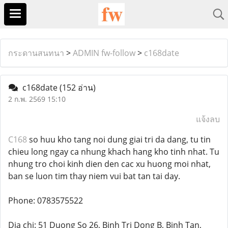
กระดานสนทนา
>
ADMIN fw-follow
>
c168date
c168date
(152 อ่าน)
2 ก.พ. 2569 15:10
แจ้งลบ
C168
so huu kho tang noi dung giai tri da dang, tu tin
chieu long ngay ca nhung khach hang kho tinh nhat. Tu
nhung tro choi kinh dien den cac xu huong moi nhat,
ban se luon tim thay niem vui bat tan tai day.
Phone: 0783575522
Dia chi: 51 Duong So 26, Binh Tri Dong B, Binh Tan,