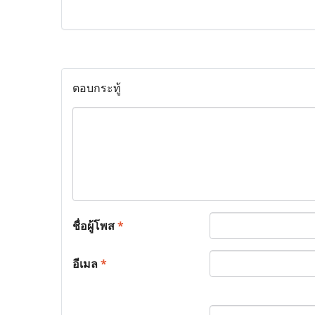
ตอบกระทู้
ชื่อผู้โพส
*
อีเมล
*