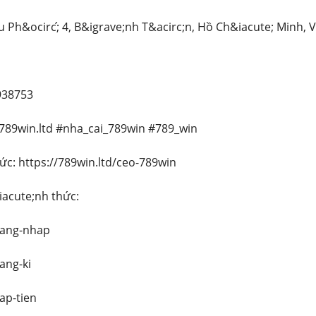
hu Ph&ocirc;́ 4, B&igrave;nh T&acirc;n, Hồ Ch&iacute; Minh, 
938753
789win.ltd #nha_cai_789win #789_win
tức: https://789win.ltd/ceo-789win
iacute;nh thức:
dang-nhap
ang-ki
ap-tien