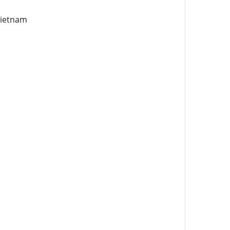
Vietnam