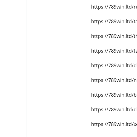
https://789win.ltd/r
https://789win.ltd/t
https://789win.ltd/
https://789win.ltd/ta
https://789win.ltd/
https://789win.ltd/
https://789win.ltd/
https://789win.ltd/d
https://789win.ltd/x