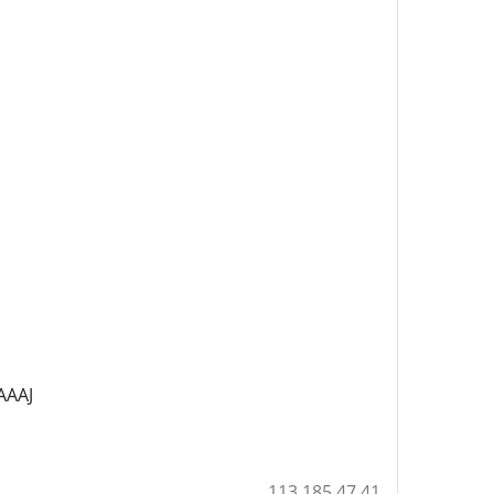
AAAJ
113.185.47.41