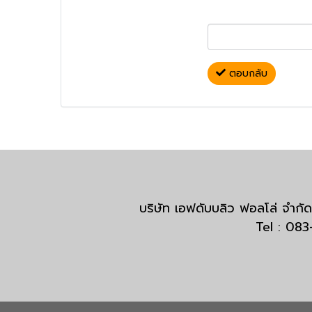
ตอบกลับ
บริษัท เอฟดับบลิว ฟอลโล่ จำ
Tel : 08