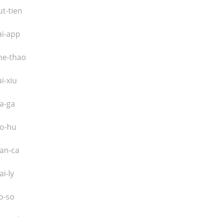
ut-tien
ai-app
the-thao
i-xiu
da-ga
no-hu
ban-ca
ai-ly
o-so