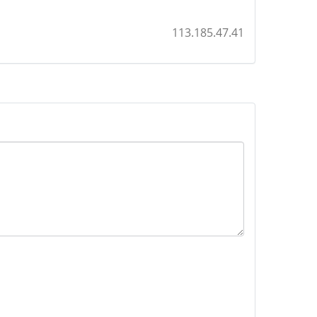
113.185.47.41