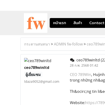
หน้าแรก
สินค้า
Contact
กระดานสนทนา
>
ADMIN fw-follow
>
ceo789win
ceo789winltd
(2
28 ก.พ. 2568 01:42
ceo789winltd
ผู้เยี่ยมชม
CEO 789Win
, Huỳnh
trong những nh&agra
ldaza9052@gmail.com
Th&ocirc;ng tin li&e
Website:
https://789