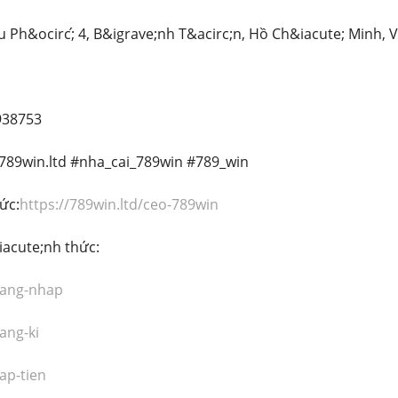
hu Ph&ocirc;́ 4, B&igrave;nh T&acirc;n, Hồ Ch&iacute; Minh, 
938753
789win.ltd #nha_cai_789win #789_win
tức:
https://789win.ltd/ceo-789win
iacute;nh thức:
dang-nhap
ang-ki
ap-tien