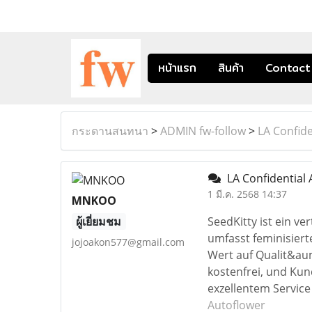
หน้าแรก
สินค้า
Contact
กระดานสนทนา
>
ADMIN fw-follow
>
LA Confide
LA Confidential
1 มี.ค. 2568 14:37
MNKOO
ผู้เยี่ยมชม
SeedKitty ist ein 
umfasst feminisiert
jojoakon577@gmail.com
Wert auf Qualit&aum
kostenfrei, und Kun
exzellentem Service
Autoflower