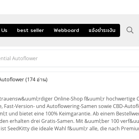
 Us
best seller
Webboard
แจ้งชำระเงิน
ntial Autoflower
 Autoflower
(174 อ่าน)
vertrauensw&uuml;rdiger Online-Shop f&uuml;r hochwertige
e, Fast-Version- und Autoflowering-Samen sowie CBD-Autofl
l;t und bietet eine 100% Keimgarantie. Ab einem Bestellwer
den erhalten drei Gratis-Samen. Mit &uuml;ber 100 verf&uu
 ist SeedKitty die ideale Wahl f&uuml;r alle, die nach Pr