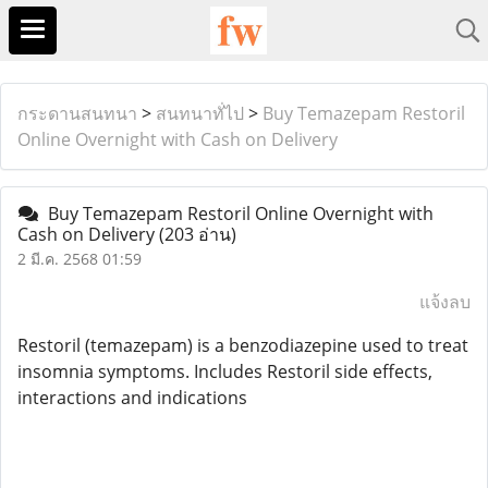
กระดานสนทนา
>
สนทนาทั่ไป
>
Buy Temazepam Restoril
Online Overnight with Cash on Delivery
Buy Temazepam Restoril Online Overnight with
Cash on Delivery
(203 อ่าน)
2 มี.ค. 2568 01:59
แจ้งลบ
Restoril (temazepam) is a benzodiazepine used to treat
insomnia symptoms. Includes Restoril side effects,
interactions and indications