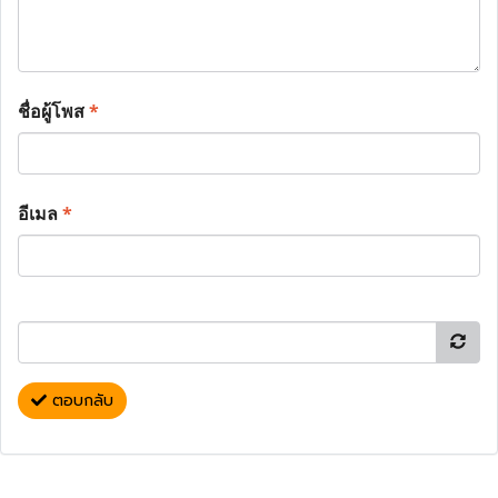
ชื่อผู้โพส
*
อีเมล
*
ตอบกลับ