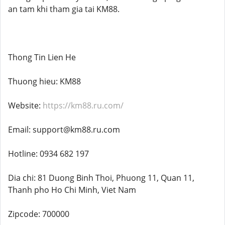
an tam khi tham gia tai KM88.
Thong Tin Lien He
Thuong hieu: KM88
Website:
https://km88.ru.com/
Email: support@km88.ru.com
Hotline: 0934 682 197
Dia chi: 81 Duong Binh Thoi, Phuong 11, Quan 11,
Thanh pho Ho Chi Minh, Viet Nam
Zipcode: 700000