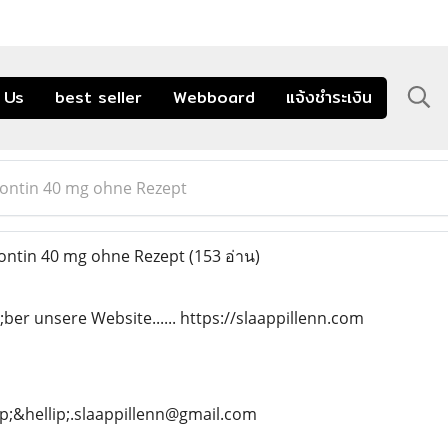
 Us
best seller
Webboard
แจ้งชำระเงิน
contin 40 mg ohne Rezept
ontin 40 mg ohne Rezept
(153 อ่าน)
ber unsere Website...... https://slaappillenn.com
lip;&hellip;.slaappillenn@gmail.com