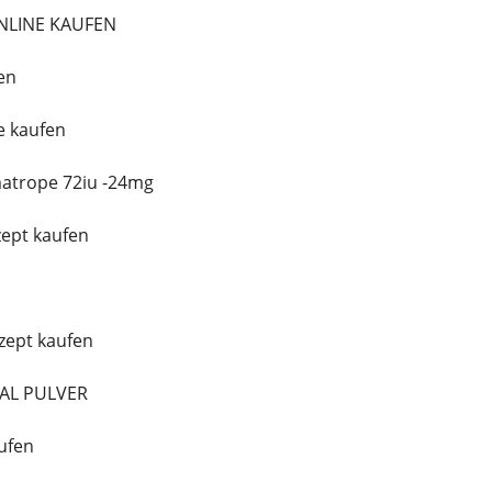
NLINE KAUFEN
en
e kaufen
matrope 72iu -24mg
zept kaufen
zept kaufen
TAL PULVER
ufen