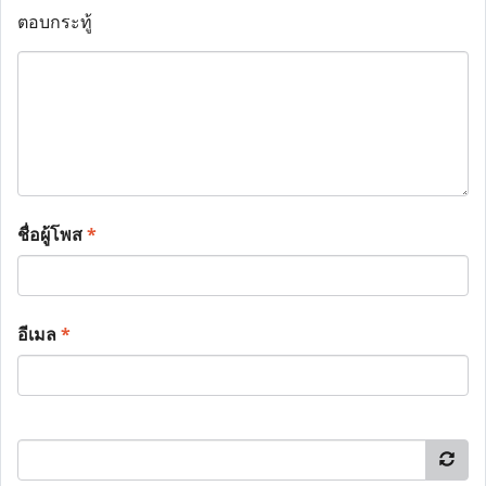
ตอบกระทู้
ชื่อผู้โพส
*
อีเมล
*