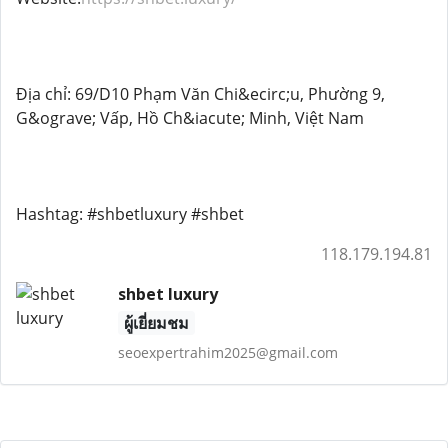
Địa chỉ: 69/D10 Phạm Văn Chi&ecirc;u, Phường 9,
G&ograve; Vấp, Hồ Ch&iacute; Minh, Việt Nam
Hashtag: #shbetluxury #shbet
118.179.194.81
shbet luxury
ผู้เยี่ยมชม
seoexpertrahim2025@gmail.com