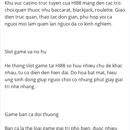
Khu vuc casino truc tuyen cua HI88 mang den cac tro
choi quen thuoc nhu baccarat, blackjack, roulette. Giao
dien truc quan, thao tac don gian, phu hop voi ca
nguoi moi lam quen lan nguoi da co kinh nghiem.
Slot game va no hu
He thong slot game tai HI88 so huu nhieu chu de khac
nhau, tu co dien den hien dai. Do hoa bat mat, hieu
ung sinh dong giup nguoi choi co nhung phut giay giai
tri nhe nhang.
Game ban ca doi thuong
Ban ca la the loai game giai tri pho bien, duoc nhieu