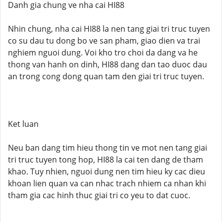
Danh gia chung ve nha cai HI88
Nhin chung, nha cai HI88 la nen tang giai tri truc tuyen
co su dau tu dong bo ve san pham, giao dien va trai
nghiem nguoi dung. Voi kho tro choi da dang va he
thong van hanh on dinh, HI88 dang dan tao duoc dau
an trong cong dong quan tam den giai tri truc tuyen.
Ket luan
Neu ban dang tim hieu thong tin ve mot nen tang giai
tri truc tuyen tong hop, HI88 la cai ten dang de tham
khao. Tuy nhien, nguoi dung nen tim hieu ky cac dieu
khoan lien quan va can nhac trach nhiem ca nhan khi
tham gia cac hinh thuc giai tri co yeu to dat cuoc.