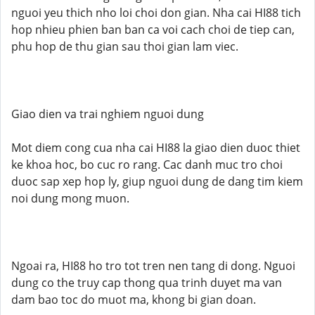
nguoi yeu thich nho loi choi don gian. Nha cai HI88 tich
hop nhieu phien ban ban ca voi cach choi de tiep can,
phu hop de thu gian sau thoi gian lam viec.
Giao dien va trai nghiem nguoi dung
Mot diem cong cua nha cai HI88 la giao dien duoc thiet
ke khoa hoc, bo cuc ro rang. Cac danh muc tro choi
duoc sap xep hop ly, giup nguoi dung de dang tim kiem
noi dung mong muon.
Ngoai ra, HI88 ho tro tot tren nen tang di dong. Nguoi
dung co the truy cap thong qua trinh duyet ma van
dam bao toc do muot ma, khong bi gian doan.