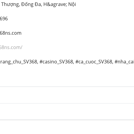
g Thượng, Đống Đa, H&agrave; Nội
8696
368ns.com
368ns.com/
trang_chu_SV368, #casino_SV368, #ca_cuoc_SV368, #nha_ca