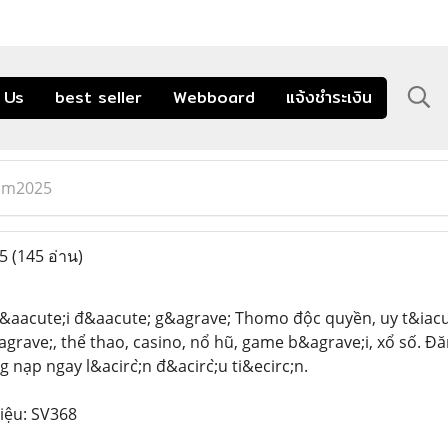
 Us
best seller
Webboard
แจ้งชำระเงิน
om2025
25
(145 อ่าน)
&aacute;i đ&aacute; g&agrave; Thomo độc quyền, uy t&iacut
rave;, thể thao, casino, nổ hũ, game b&agrave;i, xổ số. Đăn
g nạp ngay l&acirc;̀n đ&acirc;̀u ti&ecirc;n.
iệu: SV368