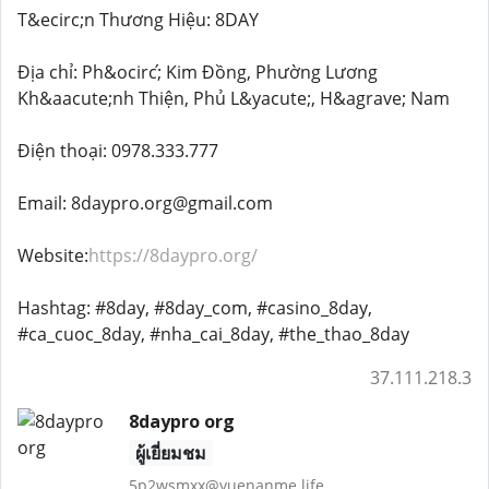
T&ecirc;n Thương Hiệu: 8DAY
Địa chỉ: Ph&ocirc;́ Kim Đồng, Phường Lương
Kh&aacute;nh Thiện, Phủ L&yacute;, H&agrave; Nam
Điện thoại: 0978.333.777
Email: 8daypro.org@gmail.com
Website:
https://8daypro.org/
Hashtag: #8day, #8day_com, #casino_8day,
#ca_cuoc_8day, #nha_cai_8day, #the_thao_8day
37.111.218.3
8daypro org
ผู้เยี่ยมชม
5p2wsmxx@yuenanme.life