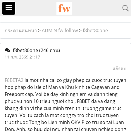
กระดานสนทนา
>
ADMIN fw-follow
>
f8bet80one
f8bet80one
(246 อ่าน)
11 ก.พ. 2569 21:17
แจ้งลบ
F8BETA2
la mot nha cai co giay phep ca cuoc truc tuyen
hop phap do Isle of Man va Khu kinh te Cagayan and
Freeport cap. Voi be day kinh nghiem va danh tieng
phuc vu hon 10 trieu nguoi choi, F8BET da va dang
khang dinh vi the cua minh tren thi truong game truc
tuyen .Voi tu cach la mot cong ty tro choi truc tuyen
truc thuoc Tong bo Lien minh OKVIP co tru so tai Luan
Don, Anh, so huu doi ngu nhan tai chuyen nghiep dong