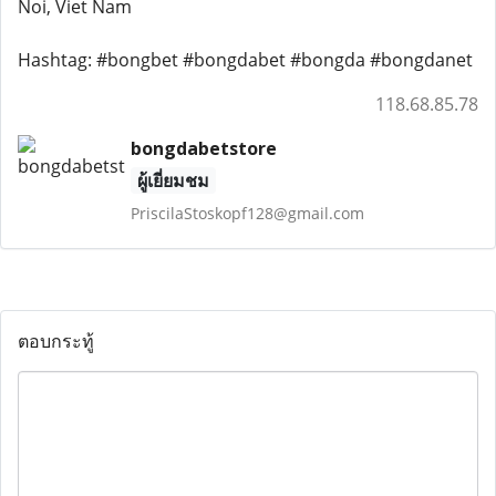
Noi, Viet Nam
Hashtag: #bongbet #bongdabet #bongda #bongdanet
118.68.85.78
bongdabetstore
ผู้เยี่ยมชม
PriscilaStoskopf128@gmail.com
ตอบกระทู้