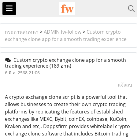
กระดานสนทนา
>
ADMIN fw-follow
>
Custom crypto
exchange clone app for a smooth trading experience
Custom crypto exchange clone app for a smooth
trading experience
(189 อ่าน)
6 มี.ค. 2568 21:06
แจ้งลบ
A crypto exchange clone script is a powerful tool that
allows businesses to create their own crypto trading
platforms by replicating the features of established
exchanges like MEXC, Bybit, coinEX, coinbase, KuCoin,
Kraken and etc,. Dappsfirm provides whitelabel crypto
exchange clone software that includes Bitcoin trading