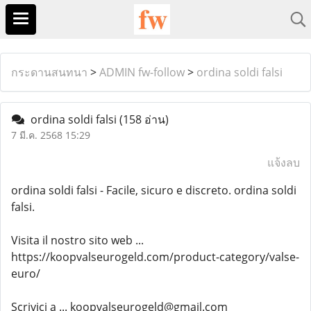
กระดานสนทนา
>
ADMIN fw-follow
>
ordina soldi falsi
ordina soldi falsi
(158 อ่าน)
7 มี.ค. 2568 15:29
แจ้งลบ
ordina soldi falsi - Facile, sicuro e discreto. ordina soldi
falsi.
Visita il nostro sito web ...
https://koopvalseurogeld.com/product-category/valse-
euro/
Scrivici a ... koopvalseurogeld@gmail.com