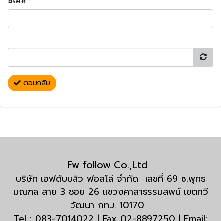
อีเมล
*
ตอบกลับ
Fw follow Co.,Ltd
บริษัท เอฟดับบลิว ฟอลโล่ จำกัด เลขที่ 69 ซ.พุทธ
มณฑล สาย 3 ซอย 26 แขวงศาลาธรรมสพน์ เขตทวี
วัฒนา กทม. 10170
Tel : 083-7014022 | Fax 02-8897250 | Email: