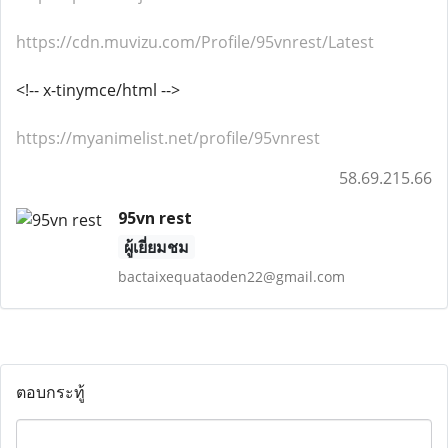
https://cdn.muvizu.com/Profile/95vnrest/Latest
<!-- x-tinymce/html -->
https://myanimelist.net/profile/95vnrest
58.69.215.66
95vn rest
ผู้เยี่ยมชม
bactaixequataoden22@gmail.com
ตอบกระทู้