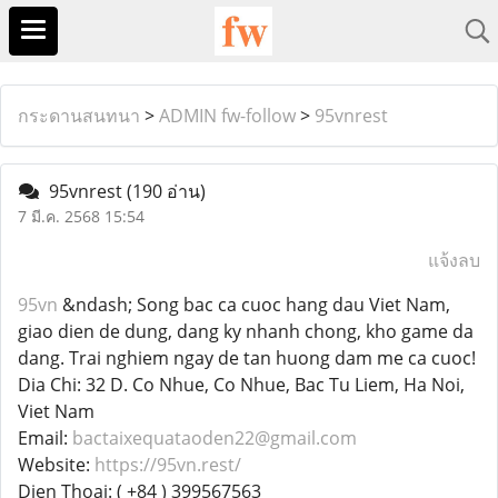
กระดานสนทนา
>
ADMIN fw-follow
>
95vnrest
95vnrest
(190 อ่าน)
7 มี.ค. 2568 15:54
แจ้งลบ
95vn
&ndash; Song bac ca cuoc hang dau Viet Nam,
giao dien de dung, dang ky nhanh chong, kho game da
dang. Trai nghiem ngay de tan huong dam me ca cuoc!
Dia Chi: 32 D. Co Nhue, Co Nhue, Bac Tu Liem, Ha Noi,
Viet Nam
Email:
bactaixequataoden22@gmail.com
Website:
https://95vn.rest/
Dien Thoai: ( +84 ) 399567563