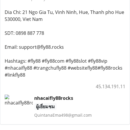
Dia Chi: 21 Ngo Gia Tu, Vinh Ninh, Hue, Thanh pho Hue
530000, Viet Nam
SDT: 0898 887 778
Email: support@fly88.rocks
Hashtags: #fly88 #fly88com #fly88slot #fly88vip
#nhacaifly88 #trangchufly88 #websitefly88#fly88rocks
#linkfly88
45.134.191.11
nhacaifly88rocks
ผู้เยี่ยมชม
QuintanaEma498@gmail.com