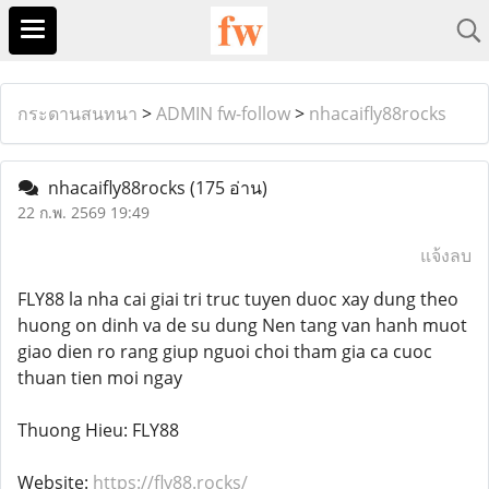
กระดานสนทนา
>
ADMIN fw-follow
>
nhacaifly88rocks
nhacaifly88rocks
(175 อ่าน)
22 ก.พ. 2569 19:49
แจ้งลบ
FLY88 la nha cai giai tri truc tuyen duoc xay dung theo
huong on dinh va de su dung Nen tang van hanh muot
giao dien ro rang giup nguoi choi tham gia ca cuoc
thuan tien moi ngay
Thuong Hieu: FLY88
Website:
https://fly88.rocks/