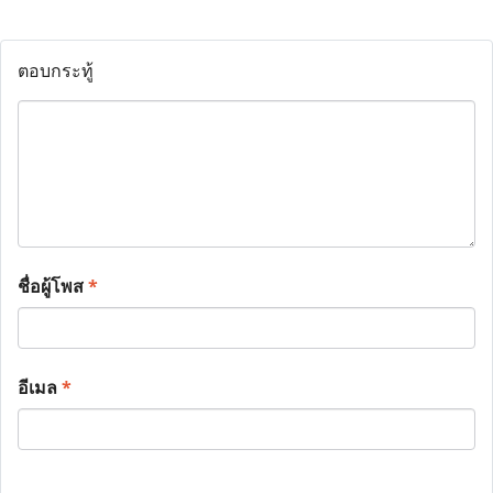
ตอบกระทู้
ชื่อผู้โพส
*
อีเมล
*