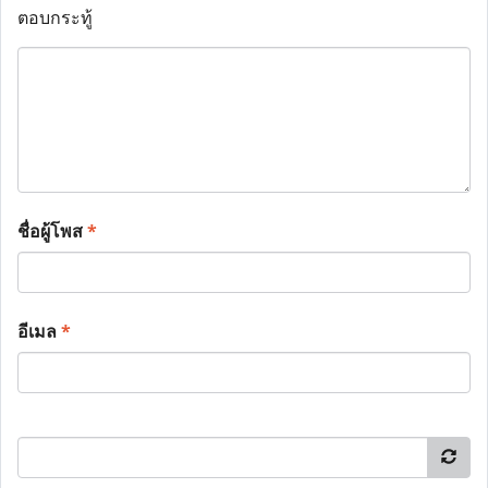
ตอบกระทู้
ชื่อผู้โพส
*
อีเมล
*