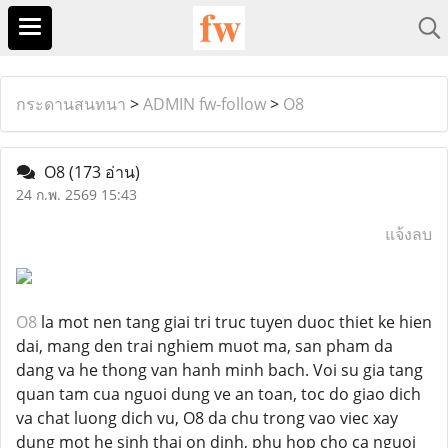
กระดานสนทนา
>
ADMIN fw-follow
>
O8
O8
(173 อ่าน)
24 ก.พ. 2569 15:43
แจ้งลบ
O8
la mot nen tang giai tri truc tuyen duoc thiet ke hien
dai, mang den trai nghiem muot ma, san pham da
dang va he thong van hanh minh bach. Voi su gia tang
quan tam cua nguoi dung ve an toan, toc do giao dich
va chat luong dich vu, O8 da chu trong vao viec xay
dung mot he sinh thai on dinh, phu hop cho ca nguoi