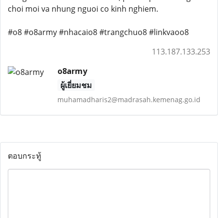
choi moi va nhung nguoi co kinh nghiem.
#o8 #o8army #nhacaio8 #trangchuo8 #linkvaoo8
113.187.133.253
o8army
ผู้เยี่ยมชม
muhamadharis2@madrasah.kemenag.go.id
ตอบกระทู้