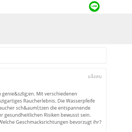
แจ้งลบ
u genie&szlig;en. Mit verschiedenen
igartiges Raucherlebnis. Die Wasserpfeife
e Raucher sch&auml;tzen die entspannende
er gesundheitlichen Risiken bewusst sein.
. Welche Geschmacksrichtungen bevorzugt ihr?