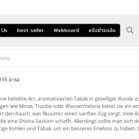
 Us
best seller
Webboard
แจ้งชำระเงิน
isha
155 อ่าน)
ine beliebte Art, aromatisierten Tabak in geselliger Runde z
n wie Minze, Traube oder Wassermelone bietet sie ein einz
ert den Rauch, was f&uuml;r einen sanften Zug sorgt. Viel
e eine Shisha-Session schafft. Allerdings sollte man sich d
tige Kohlen und Tabak, um ein besseres Erlebnis zu haben