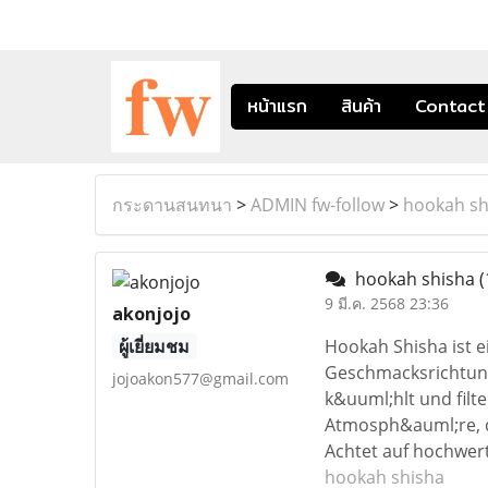
หน้าแรก
สินค้า
Contact
กระดานสนทนา
>
ADMIN fw-follow
>
hookah sh
hookah shisha
(
9 มี.ค. 2568 23:36
akonjojo
ผู้เยี่ยมชม
Hookah Shisha ist e
Geschmacksrichtunge
jojoakon577@gmail.com
k&uuml;hlt und filt
Atmosph&auml;re, di
Achtet auf hochwer
hookah shisha