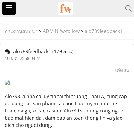
กระดานสนทนา
>
ADMIN fw-follow
>
alo789feedback1
alo789feedback1
(179 อ่าน)
10 มี.ค. 2568 04:41
แจ้งลบ
Alo798 la nha cai uy tin tai thi truong Chau A, cung cap
da dang cac san pham ca cuoc truc tuyen nhu the
thao, da ga, xo so, casino. Alo789 su dung cong nghe
bao mat hien dai, dam bao an toan thong tin va giao
dich cho nguoi dung.