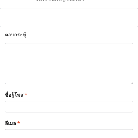
ตอบกระทู้
ชื่อผู้โพส
*
อีเมล
*