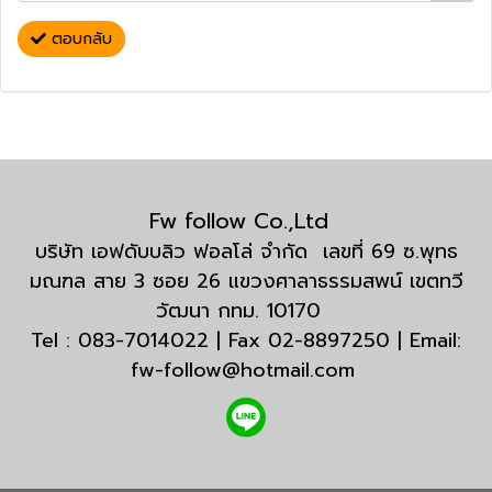
ตอบกลับ
Fw follow Co.,Ltd
บริษัท เอฟดับบลิว ฟอลโล่ จำกัด เลขที่ 69 ซ.พุทธ
มณฑล สาย 3 ซอย 26 แขวงศาลาธรรมสพน์ เขตทวี
วัฒนา กทม. 10170
Tel : 083-7014022 | Fax 02-8897250 | Email:
fw-follow@hotmail.com