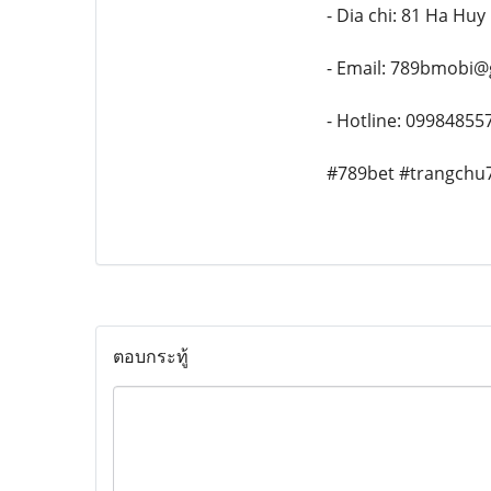
- Dia chi: 81 Ha Hu
- Email: 789bmobi
- Hotline: 09984855
#789bet #trangchu
ตอบกระทู้