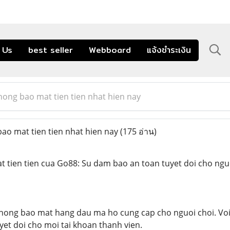
 Us
best seller
Webboard
แจ้งชำระเงิน
hong bao mat tien tien nhat hien nay
o mat tien tien nhat hien nay
(175 อ่าน)
t tien tien cua Go88: Su dam bao an toan tuyet doi cho ngu
thong bao mat hang dau ma ho cung cap cho nguoi choi. Voi
et doi cho moi tai khoan thanh vien.