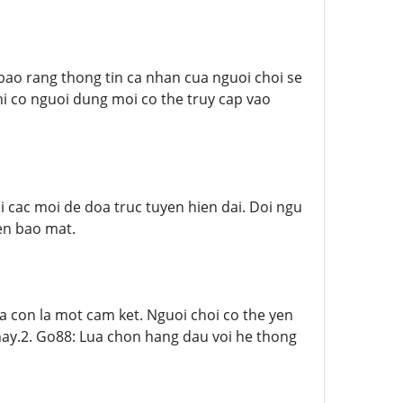
bao rang thong tin ca nhan cua nguoi choi se
hi co nguoi dung moi co the truy cap vao
cac moi de doa truc tuyen hien dai. Doi ngu
en bao mat.
 con la mot cam ket. Nguoi choi co the yen
nay.2. Go88: Lua chon hang dau voi he thong