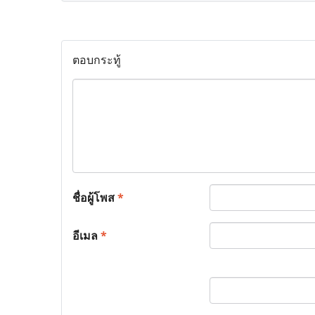
ตอบกระทู้
ชื่อผู้โพส
*
อีเมล
*