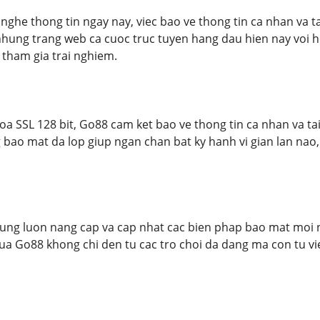
 nghe thong tin ngay nay, viec bao ve thong tin ca nhan va 
hung trang web ca cuoc truc tuyen hang dau hien nay voi he
 tham gia trai nghiem.
a SSL 128 bit, Go88 cam ket bao ve thong tin ca nhan va ta
 bao mat da lop giup ngan chan bat ky hanh vi gian lan n
cung luon nang cap va cap nhat cac bien phap bao mat moi 
cua Go88 khong chi den tu cac tro choi da dang ma con tu vi