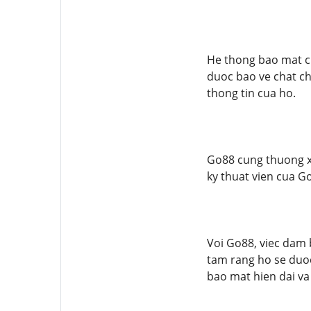
He thong bao mat 
duoc bao ve chat ch
thong tin cua ho.
Go88 cung thuong xu
ky thuat vien cua G
Voi Go88, viec dam 
tam rang ho se duoc
bao mat hien dai v