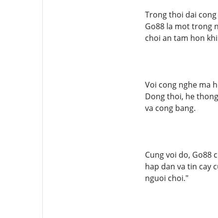
Trong thoi dai cong
Go88 la mot trong n
choi an tam hon khi
Voi cong nghe ma ho
Dong thoi, he thong
va cong bang.
Cung voi do, Go88 
hap dan va tin cay 
nguoi choi."