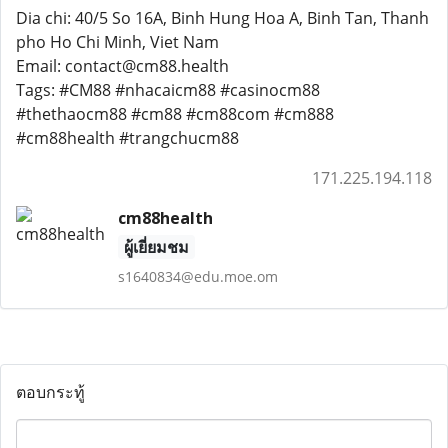
Dia chi: 40/5 So 16A, Binh Hung Hoa A, Binh Tan, Thanh
pho Ho Chi Minh, Viet Nam
Email: contact@cm88.health
Tags: #CM88 #nhacaicm88 #casinocm88
#thethaocm88 #cm88 #cm88com #cm888
#cm88health #trangchucm88
171.225.194.118
cm88health
ผู้เยี่ยมชม
s1640834@edu.moe.om
ตอบกระทู้