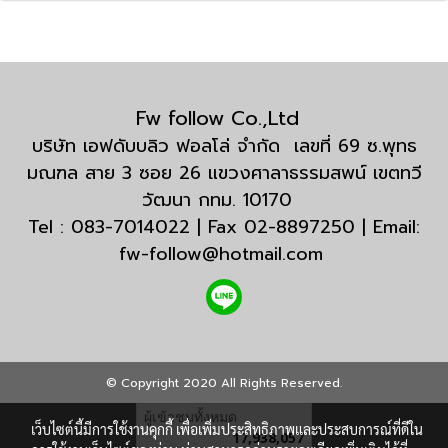
Fw follow Co.,Ltd
บริษัท เอฟดับบลิว ฟอลโล่ จำกัด เลขที่ 69 ซ.พุทธ
มณฑล สาย 3 ซอย 26 แขวงศาลาธรรมสพน์ เขตทวี
วัฒนา กทม. 10170
Tel : 083-7014022 | Fax 02-8897250 | Email:
fw-follow@hotmail.com
© Copyright 2020 All Rights Reserved.
ผู้เข้าชมทั้งหมด
เว็บไซต์นี้มีการใช้งานคุกกี้ เพื่อเพิ่มประสิทธิภาพและประสบการณ์ที่ดีใน
17,938,057