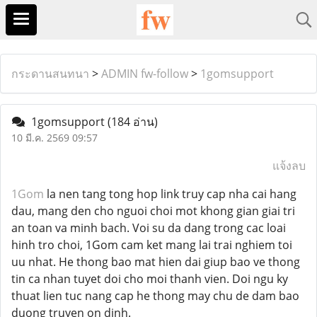
กระดานสนทนา
>
ADMIN fw-follow
>
1gomsupport
1gomsupport
(184 อ่าน)
10 มี.ค. 2569 09:57
แจ้งลบ
1Gom
la nen tang tong hop link truy cap nha cai hang
dau, mang den cho nguoi choi mot khong gian giai tri
an toan va minh bach. Voi su da dang trong cac loai
hinh tro choi, 1Gom cam ket mang lai trai nghiem toi
uu nhat. He thong bao mat hien dai giup bao ve thong
tin ca nhan tuyet doi cho moi thanh vien. Doi ngu ky
thuat lien tuc nang cap he thong may chu de dam bao
duong truyen on dinh.