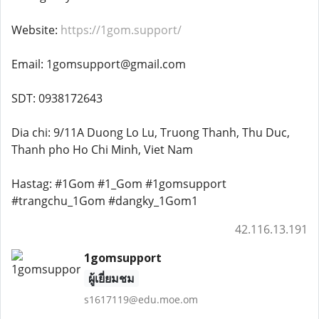
Website:
https://1gom.support/
Email: 1gomsupport@gmail.com
SDT: 0938172643
Dia chi: 9/11A Duong Lo Lu, Truong Thanh, Thu Duc,
Thanh pho Ho Chi Minh, Viet Nam
Hastag: #1Gom #1_Gom #1gomsupport
#trangchu_1Gom #dangky_1Gom1
42.116.13.191
1gomsupport
ผู้เยี่ยมชม
s1617119@edu.moe.om