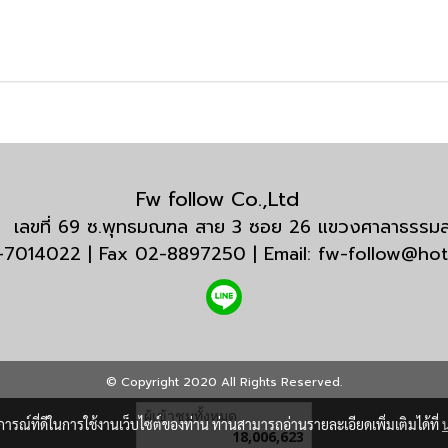
Fw follow Co.,Ltd
กัด เลขที่ 69 ซ.พุทธมณฑล สาย 3 ซอย 26 แขวงศาลาธรร
3-7014022 | Fax 02-8897250 | Email: fw-follow@ho
© Copyright 2020 All Rights Reserved.
ผู้เข้าชมวันนี้
18,448
บการณ์ที่ดีในการใช้งานเว็บไซต์ของท่าน ท่านสามารถอ่านรายละเอียดเพิ่มเติมได้ที่