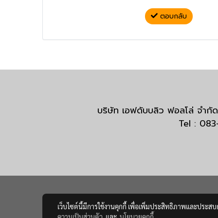
ตอบกลับ
บริษัท เอฟดับบลิว ฟอลโล่ จำ
Tel : 08
เว็บไซต์นี้มีการใช้งานคุกกี้ เพื่อเพิ่มประสิทธิภาพและประส
ความเป็นส่วนตัว
และ
นโยบายคุกกี้