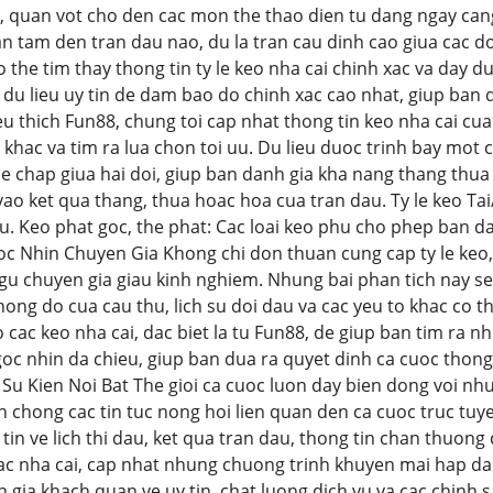
o, quan vot cho den cac mon the thao dien tu dang ngay ca
an tam den tran dau nao, du la tran cau dinh cao giua cac 
 the tim thay thong tin ty le keo nha cai chinh xac va day d
du lieu uy tin de dam bao do chinh xac cao nhat, giup ban d
u thich Fun88, chung toi cap nhat thong tin keo nha cai c
 khac va tim ra lua chon toi uu. Du lieu duoc trinh bay mot 
 le chap giua hai doi, giup ban danh gia kha nang thang thua
ao ket qua thang, thua hoac hoa cua tran dau. Ty le keo Ta
u. Keo phat goc, the phat: Cac loai keo phu cho phep ban d
oc Nhin Chuyen Gia Khong chi don thuan cung cap ty le keo
gu chuyen gia giau kinh nghiem. Nhung bai phan tich nay se 
hong do cua cau thu, lich su doi dau va cac yeu to khac co 
o cac keo nha cai, dac biet la tu Fun88, de giup ban tim ra 
goc nhin da chieu, giup ban dua ra quyet dinh ca cuoc thong 
Su Kien Noi Bat The gioi ca cuoc luon day bien dong voi nh
 chong cac tin tuc nong hoi lien quan den ca cuoc truc tuye
tin ve lich thi dau, ket qua tran dau, thong tin chan thuong 
ac nha cai, cap nhat nhung chuong trinh khuyen mai hap dan
gia khach quan ve uy tin, chat luong dich vu va cac chinh 