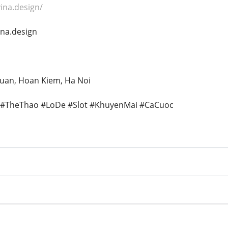
vina.design/
ina.design
Duan, Hoan Kiem, Ha Noi
#TheThao #LoDe #Slot #KhuyenMai #CaCuoc