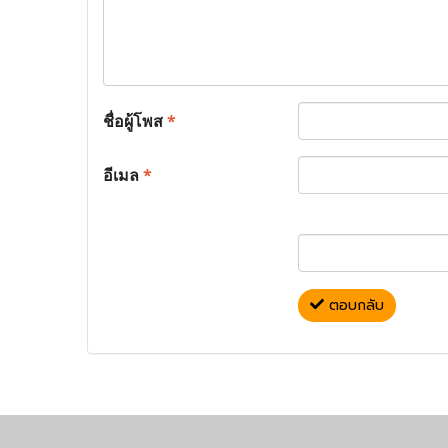
ชื่อผู้โพส
*
อีเมล
*
ตอบกลับ