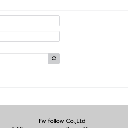
Fw follow Co.,Ltd