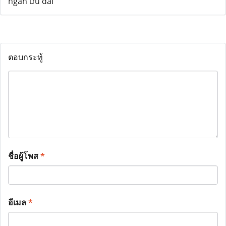
ตอบกระทู้
ชื่อผู้โพส
*
อีเมล
*