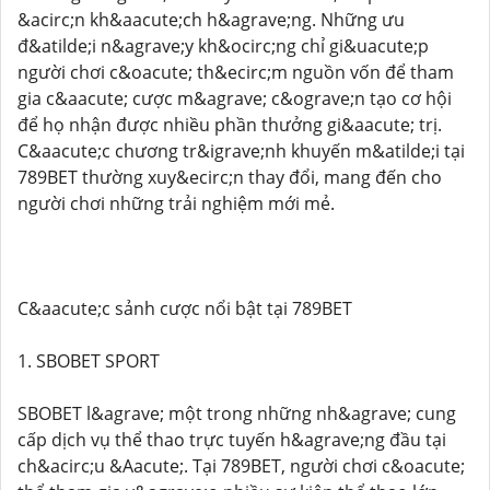
&acirc;n kh&aacute;ch h&agrave;ng. Những ưu
đ&atilde;i n&agrave;y kh&ocirc;ng chỉ gi&uacute;p
người chơi c&oacute; th&ecirc;m nguồn vốn để tham
gia c&aacute; cược m&agrave; c&ograve;n tạo cơ hội
để họ nhận được nhiều phần thưởng gi&aacute; trị.
C&aacute;c chương tr&igrave;nh khuyến m&atilde;i tại
789BET thường xuy&ecirc;n thay đổi, mang đến cho
người chơi những trải nghiệm mới mẻ.
C&aacute;c sảnh cược nổi bật tại 789BET
1. SBOBET SPORT
SBOBET l&agrave; một trong những nh&agrave; cung
cấp dịch vụ thể thao trực tuyến h&agrave;ng đầu tại
ch&acirc;u &Aacute;. Tại 789BET, người chơi c&oacute;