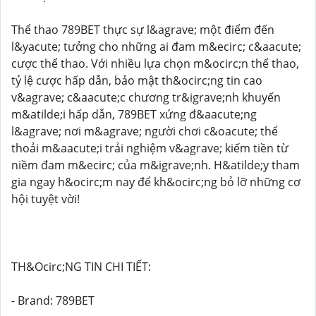
Thể thao 789BET thực sự l&agrave; một điểm đến
l&yacute; tưởng cho những ai đam m&ecirc; c&aacute;
cược thể thao. Với nhiều lựa chọn m&ocirc;n thể thao,
tỷ lệ cược hấp dẫn, bảo mật th&ocirc;ng tin cao
v&agrave; c&aacute;c chương tr&igrave;nh khuyến
m&atilde;i hấp dẫn, 789BET xứng đ&aacute;ng
l&agrave; nơi m&agrave; người chơi c&oacute; thể
thoải m&aacute;i trải nghiệm v&agrave; kiếm tiền từ
niềm đam m&ecirc; của m&igrave;nh. H&atilde;y tham
gia ngay h&ocirc;m nay để kh&ocirc;ng bỏ lỡ những cơ
hội tuyệt vời!
TH&Ocirc;NG TIN CHI TIẾT:
- Brand: 789BET