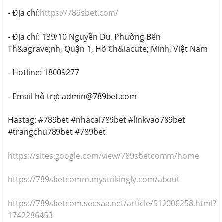
- Địa chỉ:
https://789sbet.com/
- Địa chỉ: 139/10 Nguyễn Du, Phường Bến
Th&agrave;nh, Quận 1, Hồ Ch&iacute; Minh, Việt Nam
- Hotline: 18009277
- Email hỗ trợ: admin@789bet.com
Hastag: #789bet #nhacai789bet #linkvao789bet
#trangchu789bet #789bet
https://sites.google.com/view/789sbetcomm/home
https://789sbetcomm.mystrikingly.com/about
https://789sbetcom.seesaa.net/article/512006258.html?
1742286453