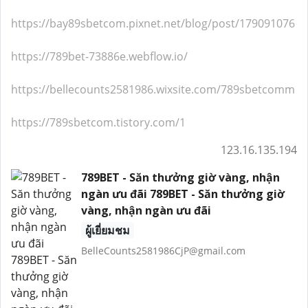
https://bay89sbetcom.pixnet.net/blog/post/179091076
https://789bet-73886e.webflow.io/
https://bellecounts2581986.wixsite.com/789sbetcomm
https://789sbetcom.tistory.com/1
123.16.135.194
789BET - Săn thưởng giờ vàng, nhận
ngàn ưu đãi 789BET - Săn thưởng giờ
vàng, nhận ngàn ưu đãi
ผู้เยี่ยมชม
BelleCounts2581986CjP@gmail.com