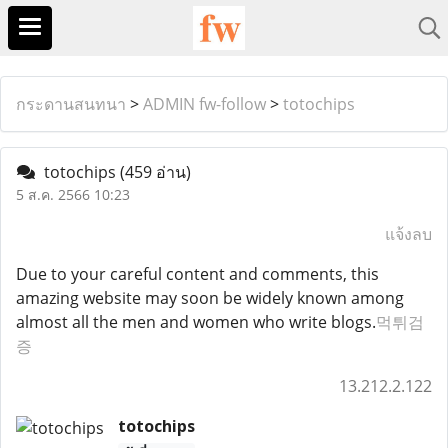
กระดานสนทนา
>
ADMIN fw-follow
>
totochips
totochips
(459 อ่าน)
5 ส.ค. 2566 10:23
แจ้งลบ
Due to your careful content and comments, this
amazing website may soon be widely known among
almost all the men and women who write blogs.
먹튀검
증
13.212.2.122
totochips