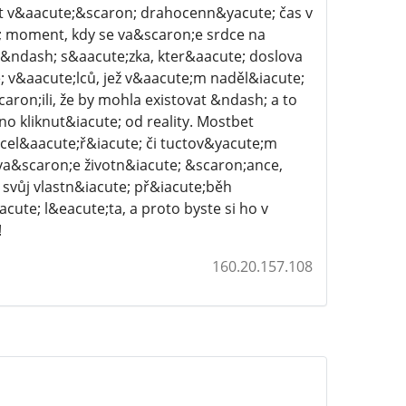
it v&aacute;&scaron; drahocenn&yacute; čas v
e; moment, kdy se va&scaron;e srdce na
 &ndash; s&aacute;zka, kter&aacute; doslova
; v&aacute;lců, jež v&aacute;m naděl&iacute;
aron;ili, že by mohla existovat &ndash; a to
 kliknut&iacute; od reality. Mostbet
cel&aacute;ř&iacute; či tuctov&yacute;m
 va&scaron;e životn&iacute; &scaron;ance,
 svůj vlastn&iacute; př&iacute;běh
ute; l&eacute;ta, a proto byste si ho v
!
160.20.157.108