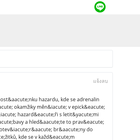
แจ้งลบ
ost&aacute;nku hazardu, kde se adrenalin
acute; okamžiky měn&iacute; v epick&eacute;
iacute; hazard&eacute;ři s letit&yacute;mi
cute;bavy a hled&aacute;te to prav&eacute;
otev&iacute;r&aacute; br&aacute;ny do
e;žitků, kde se v každ&eacute;m