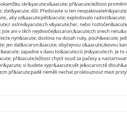
 okamžiku skr&yacute;v&aacute; př&iacute;ležitost proměn
; zlat&yacute; důl. Představte si ten neopakovateln&yacut
te;, aby vz&aacute;pět&iacute; explodovalo radost&iacute;
ute;r oslniv&yacute;ch v&yacute;her, nebo roztočen&iacute
 jste ani v těch nejdivočej&scaron;&iacute;ch snech netu&sc
;te nyn&iacute; doslova na dosah ruky, pouh&eacute; jedno
e; jen dal&scaron;&iacute; obyčejnou s&aacute;zkovou kan
r&eacute; zapadne v davu tis&iacute;ců jin&yacute;ch. Je to
ute; př&iacute;ležitost chytit osud za pačesy a nastartovat
r&yacute; si budete vypr&aacute;vět je&scaron;tě dlouh&aac
;m př&iacute;padě neměli nechat proklouznout mezi prsty