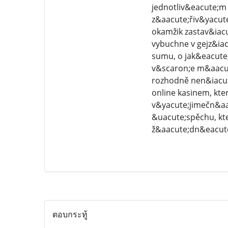
jednotliv&eacute;m
z&aacute;řiv&yacute
okamžik zastav&iacu
vybuchne v gejz&iac
sumu, o jak&eacute;
v&scaron;e m&aacute
rozhodně nen&iacut
online kasinem, kte
v&yacute;jimečn&aac
&uacute;spěchu, kte
ž&aacute;dn&eacute
ตอบกระทู้