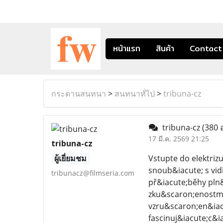
หน้าแรก
สินค้า
Contact
กระดานสนทนา
>
สนทนาทั่ไป
>
tribuna-cz
tribuna-cz
(380 
17 มี.ค. 2569 21:25
tribuna-cz
ผู้เยี่ยมชม
Vstupte do elektriz
snoub&iacute; s vi
tribunacz@filmseria.com
př&iacute;běhy pln&
zku&scaron;enostmi
vzru&scaron;en&iac
fascinuj&iacute;c&i