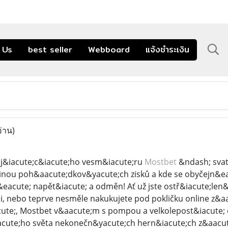
 Us
best seller
Webboard
แจ้งชำระเงิน
อ่าน)
uj&iacute;c&iacute;ho vesm&iacute;ru
Mostbet
&ndash; svat
dinou poh&aacute;dkov&yacute;ch zisků a kde se obyčejn&e
eacute; napět&iacute; a odměn! Ať už jste ostř&iacute;len&
, nebo teprve nesměle nakukujete pod pokličku online z&aa
ute;, Mostbet v&aacute;m s pompou a velkolepost&iacute; 
acute;ho světa nekonečn&yacute;ch hern&iacute;ch z&aacut