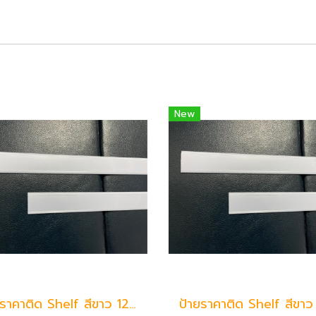
New
ป้ายราคาติด Shelf สีขาว 120 ซม.